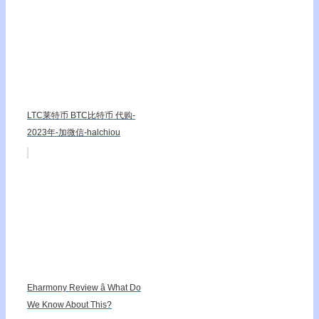
LTC莱特币 BTC比特币 代购-
2023年-加微信-halchiou
Eharmony Review â What Do
We Know About This?