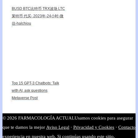
BUSD BTC比特币 TRX波场 LTC
莱特币 代买- 2023年-24小时-微
信-halchiou
Top 15 GPT-3 Chatbots: Talk
with AI, ask questions
Metaverse Post
© 2026 FARMACOLOGÍA ACTUAL
Usamos cookies para asegurar
que te damos la mejor
Aviso Legal
·
Privacidad y Cookies
·
Contacto
experiencia en nuestra web. Si continúas usando este sitio,