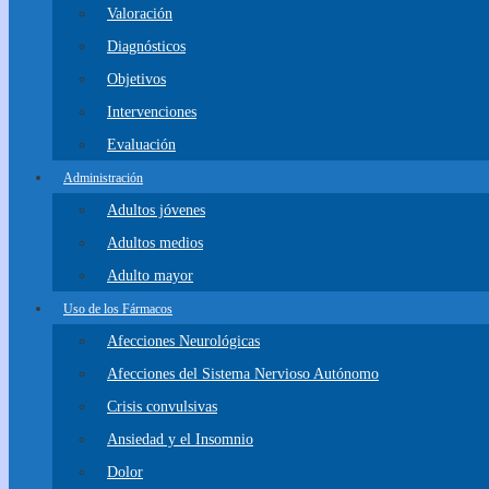
Valoración
Diagnósticos
Objetivos
Intervenciones
Evaluación
Administración
Adultos jóvenes
Adultos medios
Adulto mayor
Uso de los Fármacos
Afecciones Neurológicas
Afecciones del Sistema Nervioso Autónomo
Crisis convulsivas
Ansiedad y el Insomnio
Dolor