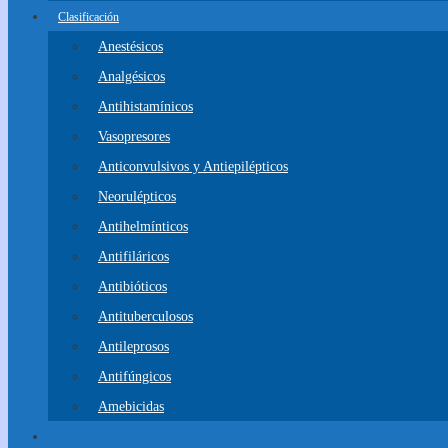
Clasificación
Anestésicos
Analgésicos
Antihistamínicos
Vasopresores
Anticonvulsivos y Antiepilépticos
Neorulépticos
Antihelmínticos
Antifiláricos
Antibióticos
Antituberculosos
Antileprosos
Antifúngicos
Amebicidas