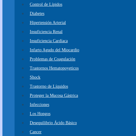
Control de Lípidos
Diabetes
Hipertensión Arterial
Insuficiencia Renal
Insuficiencia Cardíaca
Infarto Agudo del Miocardio
Problemas de Coagulación
Trastornos Hematopoyeticos
Shock
Trastorno de Líquidos
Proteger la Mucosa Gástrica
Infecciones
Los Hongos
Desequilibrio Ácido Básico
Cancer