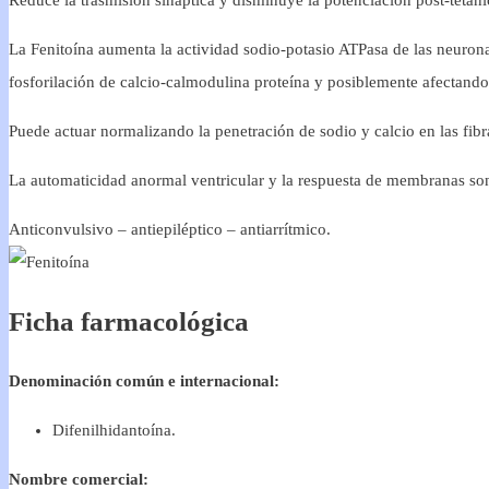
Reduce la trasmisión sináptica y disminuye la potenciación post-tetánic
La Fenitoína aumenta la actividad sodio-potasio ATPasa de las neuronas
fosforilación de calcio-calmodulina proteína y posiblemente afectando
Puede actuar normalizando la penetración de sodio y calcio en las fibr
La automaticidad anormal ventricular y la respuesta de membranas so
Anticonvulsivo – antiepiléptico – antiarrítmico.
Ficha farmacológica
Denominación común e internacional:
Difenilhidantoína.
Nombre comercial: