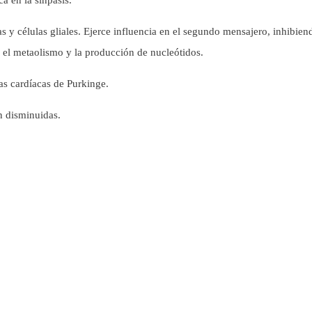
a en la sinpasis.
 y células gliales. Ejerce influencia en el segundo mensajero, inhibien
 el metaolismo y la producción de nucleótidos.
as cardíacas de Purkinge.
n disminuidas.