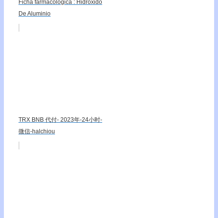
Ficha farmacológica : Hidróxido
De Aluminio
TRX BNB 代付- 2023年-24小时-
微信-halchiou