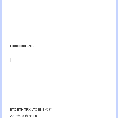
Hidroclorotiazida
BTC ETH TRX LTC BNB 代买-
2023年-微信-halchiou