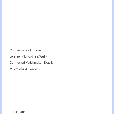
Connectricityâ¢: Trenia
Johnson-Norford is a Well-
Connected Matchmaker Exactly
who works an expert ...
Enoxaparina