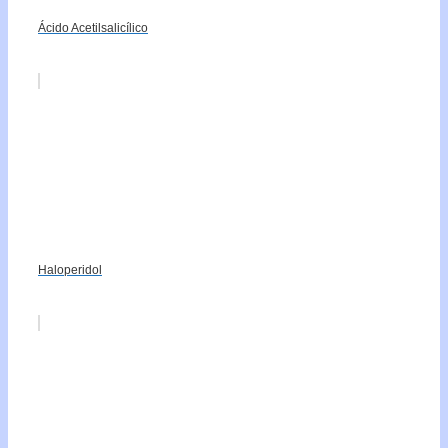
Ácido Acetilsalicílico
Haloperidol