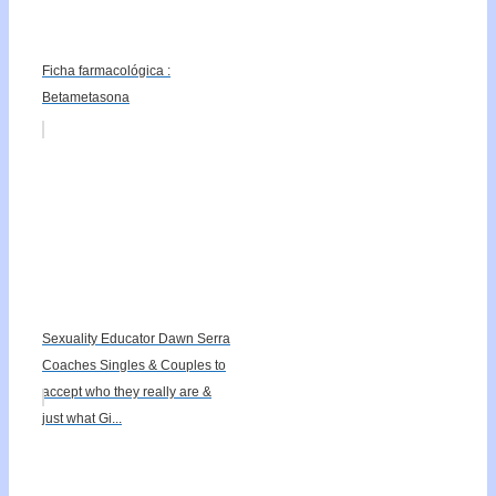
Ficha farmacológica :
Betametasona
Sexuality Educator Dawn Serra
Coaches Singles & Couples to
accept who they really are &
just what Gi...