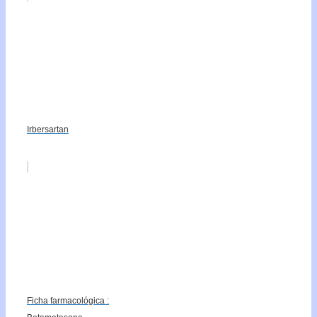
Irbersartan
Ficha farmacológica :