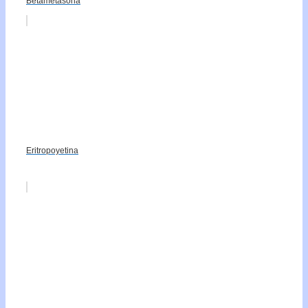
Betametasona
Eritropoyetina